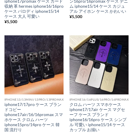
iphone17promax ケース カード
ン16pro/16promax ケース デニ
収納 革 hermes iphone16/16pro
ム iphone15/14 ケース カジュ
ケース パロディ iphone15/14
アル アイホン ケース かわいい
ケース 大人 可愛い
¥
5,500
¥
5,500
IPHONE13/13MINI/13PRO/13PROMAX
IPHONE16/16PLUS/16PRO/16PROMAX
iphone17/17pro ケース ブラン
クロム ハーツ スマホケース
ドコピー
iphone17/17air ケース マグセ
iphone17air/16/16promax スマ
ーフ ケース ブランド
ホケース クロム ハーツ
iphone16/16pro ケース シンプ
iphone15pro/14pro ケース 韓
ル 可愛い iphone15/14 ケース
国 流行り
カップル お揃い