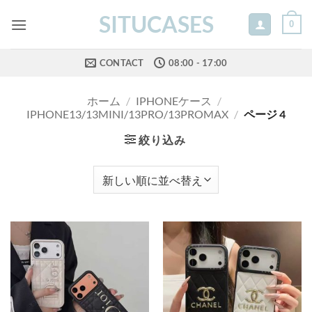
Skip
SITUCASES
0
to
content
CONTACT
08:00 - 17:00
ホーム
/
IPHONEケース
/
IPHONE13/13MINI/13PRO/13PROMAX
/
ページ 4
絞り込み