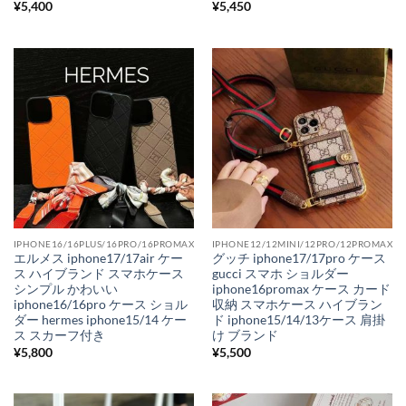
¥
5,400
¥
5,450
IPHONE16/16PLUS/16PRO/16PROMAX
IPHONE12/12MINI/12PRO/12PROMAX
エルメス iphone17/17air ケー
グッチ iphone17/17pro ケース
ス ハイブランド スマホケース
gucci スマホ ショルダー
シンプル かわいい
iphone16promax ケース カード
iphone16/16pro ケース ショル
収納 スマホケース ハイブラン
ダー hermes iphone15/14 ケー
ド iphone15/14/13ケース 肩掛
ス スカーフ付き
け ブランド
¥
5,800
¥
5,500