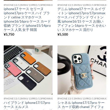
IPHONE13/13MINI/13PRO/13PROMAX
IPHONE13/13MINI/13PRO/13PROMAX
iphone17 ケース セリーヌ
デニム iphone17 ケース ルイヴ
iphone17pro ケース ハイ ブラ
ィトン iphone17pro/17promax
ンド celine スマホケース
ケース ハイブランド ヴィトン
iphone16/16pro ケース カード
風 iphone16/15 ケース お揃い
収納 ブランド iphone15/14pro
アイフォン16pro ケース かわい
ケース 人気 女子 韓国
い スマホケース 流行り
¥
5,750
¥
5,500
IPHONE13/13MINI/13PRO/13PROMAX
IPHONE13/13MINI/13PRO/13PROMAX
ハイブランド iphone17/17pro
シャネル iphone17/17pro ケー
ケース エルメス
ス カード収納 chanel アイフォ