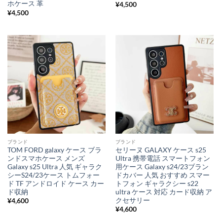
ホケース 革
¥
4,500
¥
4,500
ブランド
ブランド
TOM FORD galaxy ケース ブラ
セリーヌ GALAXY ケース s25
ンドスマホケース メンズ
Ultra 携帯電話 スマートフォン
Galaxy s25 Ultra 人気 ギャラク
用ケース Galaxy s24/23ブラン
シーS24/23ケース トムフォー
ドカバー 人気 おすすめ スマー
ド TF アンドロイド ケース カー
トフォン ギャラクシー s22
ド収納
ultra ケース 対応 カード収納 ア
クセサリー
¥
4,600
¥
4,600