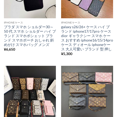
IPHONEケース
IPHONEケース
プラダ スマホ ショルダー30～
galaxy s26/26+ ケース ハイ ブ
50 代 スマホ ショルダー ハイ ブ
ランド iphone17/17pro ケース
ランド スマホポシェット ブラ
dior ギャラクシー スマホ ケー
ンド スマホポーチ おしゃれ 斜
ス おすすめ iphone16/15/14pro
めがけ スマホバッグ メンズ
ケース ディオール iphoneケー
ス 大人可愛い ブランド 型 押し
¥
6,650
¥
5,300