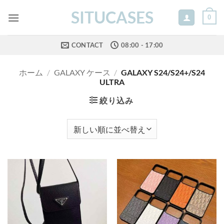
Skip
SITUCASES
0
to
content
CONTACT
08:00 - 17:00
ホーム
/
GALAXY ケース
/
GALAXY S24/S24+/S24
ULTRA
絞り込み