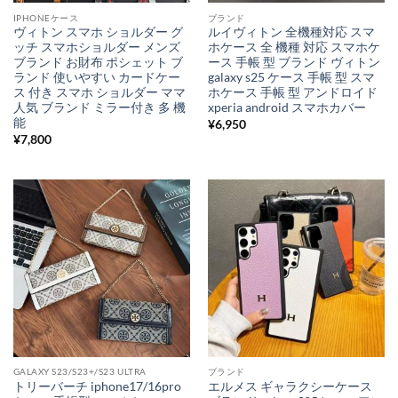
IPHONEケース
ブランド
ヴィトン スマホ ショルダー グ
ルイヴィトン 全機種対応 スマ
ッチ スマホショルダー メンズ
ホケース 全 機種 対応 スマホケ
ブランド お財布 ポシェット ブ
ース 手帳 型 ブランド ヴィトン
ランド 使いやすい カードケー
galaxy s25 ケース 手帳 型 スマ
ス 付き スマホ ショルダー ママ
ホケース 手帳 型 アンドロイド
人気 ブランド ミラー付き 多 機
xperia android スマホカバー
能
¥
6,950
¥
7,800
GALAXY S23/S23+/S23 ULTRA
ブランド
トリーバーチ iphone17/16pro
エルメス ギャラクシーケース