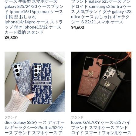
ケース 手帳型 スマホケース
ブランド galaxy S25ケース アン
galaxy S25/24/23 ケースブラン
ドロイド samsung s25ultra ケー
ド iphone16/15pro max ケース
ス 人気ブランド 女子 galaxy s23
手帳 型 おしゃれ
ultra ケース おしゃれ ギャラク
iphone14/14pro ケース ストラ
シー Ｓ22/21 スマホ ケース
ップ 付き iphone13/12 ケース
¥
4,600
カード収納 スタンド
¥
5,800
ブランド
ブランド
dior Galaxy S25ケース ディオー
loewe GALAXY ケース s25 ハイ
ル ギャラクシーS25ultra/S24ケ
ブランド スマホケース アンド
ース ブランド スマホケース ア
ロイド スマートフォン用ケース