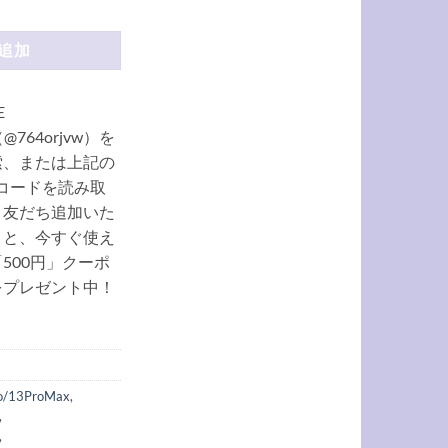
ース カード収納 chanel アイフォン16pro/16promax ケース デニム iph
追加
E
（@764orjvw）を
索、または上記の
Rコードを読み取
、友だち追加いた
くと、今すぐ使え
500円」クーポ
をプレゼント中！
ro/13ProMax
,
,
,