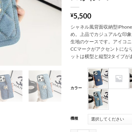
5,500
¥
シャネル風背面収納型iPho
め。上品でカジュアルな印象
生地のケースです。アイコニ
CCマークがアクセントにな
ットは横型と縦型2タイプが
カラー
機種