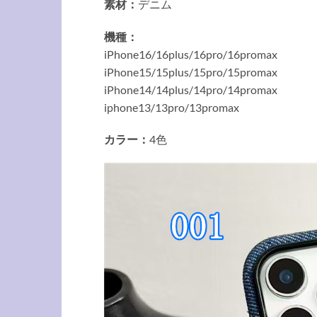
素材：
デニム
機種：
iPhone16/16plus/16pro/16promax
iPhone15/15plus/15pro/15promax
iPhone14/14plus/14pro/14promax
iphone13/13pro/13promax
カラー：
4色