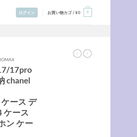
0
ログイン
お買い物カゴ /
¥
0
PROMAX
7/17pro
chanel
ax ケース デ
14 ケース
ホン ケー