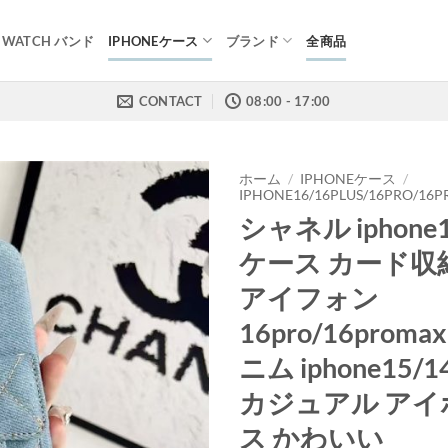
E WATCH バンド
IPHONEケース
ブランド
全商品
CONTACT
08:00 - 17:00
ホーム
/
IPHONEケース
/
IPHONE16/16PLUS/16PRO/16
シャネル iphone1
ケース カード収納 
アイフォン
16pro/16prom
ニム iphone15/
カジュアル アイ
ス かわいい