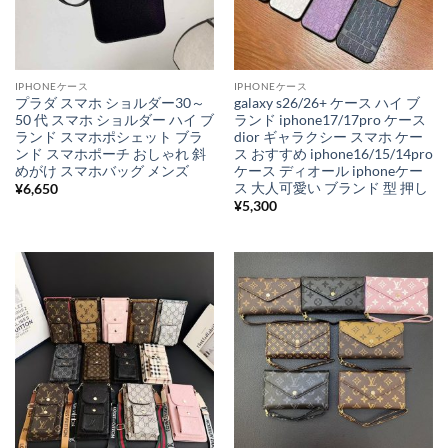
IPHONEケース
IPHONEケース
プラダ スマホ ショルダー30～
galaxy s26/26+ ケース ハイ ブ
50 代 スマホ ショルダー ハイ ブ
ランド iphone17/17pro ケース
ランド スマホポシェット ブラ
dior ギャラクシー スマホ ケー
ンド スマホポーチ おしゃれ 斜
ス おすすめ iphone16/15/14pro
めがけ スマホバッグ メンズ
ケース ディオール iphoneケー
ス 大人可愛い ブランド 型 押し
¥
6,650
¥
5,300