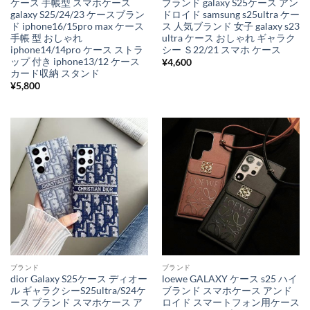
ケース 手帳型 スマホケース
ブランド galaxy S25ケース アン
galaxy S25/24/23 ケースブラン
ドロイド samsung s25ultra ケー
ド iphone16/15pro max ケース
ス 人気ブランド 女子 galaxy s23
手帳 型 おしゃれ
ultra ケース おしゃれ ギャラク
iphone14/14pro ケース ストラ
シー Ｓ22/21 スマホ ケース
ップ 付き iphone13/12 ケース
¥
4,600
カード収納 スタンド
¥
5,800
ブランド
ブランド
dior Galaxy S25ケース ディオー
loewe GALAXY ケース s25 ハイ
ル ギャラクシーS25ultra/S24ケ
ブランド スマホケース アンド
ース ブランド スマホケース ア
ロイド スマートフォン用ケース