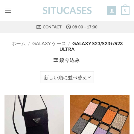
Skip
SITUCASES
0
to
content
CONTACT
08:00 - 17:00
ホーム
/
GALAXY ケース
/
GALAXY S23/S23+/S23
ULTRA
絞り込み