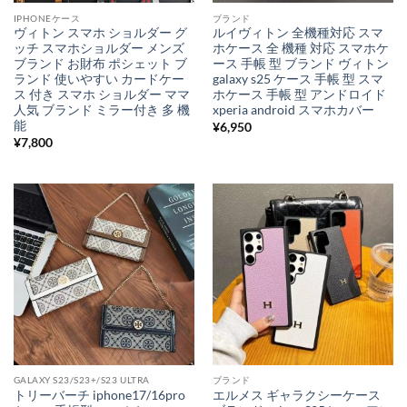
IPHONEケース
ブランド
ヴィトン スマホ ショルダー グ
ルイヴィトン 全機種対応 スマ
ッチ スマホショルダー メンズ
ホケース 全 機種 対応 スマホケ
ブランド お財布 ポシェット ブ
ース 手帳 型 ブランド ヴィトン
ランド 使いやすい カードケー
galaxy s25 ケース 手帳 型 スマ
ス 付き スマホ ショルダー ママ
ホケース 手帳 型 アンドロイド
人気 ブランド ミラー付き 多 機
xperia android スマホカバー
能
¥
6,950
¥
7,800
GALAXY S23/S23+/S23 ULTRA
ブランド
トリーバーチ iphone17/16pro
エルメス ギャラクシーケース