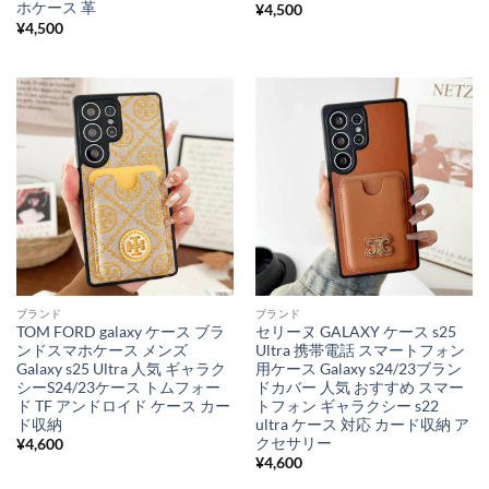
ホケース 革
¥
4,500
¥
4,500
ブランド
ブランド
TOM FORD galaxy ケース ブラ
セリーヌ GALAXY ケース s25
ンドスマホケース メンズ
Ultra 携帯電話 スマートフォン
Galaxy s25 Ultra 人気 ギャラク
用ケース Galaxy s24/23ブラン
シーS24/23ケース トムフォー
ドカバー 人気 おすすめ スマー
ド TF アンドロイド ケース カー
トフォン ギャラクシー s22
ド収納
ultra ケース 対応 カード収納 ア
クセサリー
¥
4,600
¥
4,600