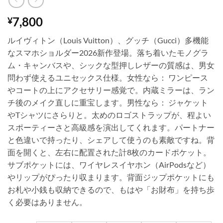
7,800
¥
ルイヴィトン（Louis Vuitton）、グッチ（Gucci）多機能
なスマホショルダー2026新作登場。落ち着いたモノグラ
ム・キャンバスや、シックな型押しレザーの質感は、男女
問わず使えるユニセックス仕様。女性なら： ワンピース
やコートの上にアクセサリー感覚で。内蔵ミラーは、ラン
チ後のメイク直しに重宝します。男性なら： ジャケット
やTシャツにさらりと。太めのロゴストラップが、程よい
スポーティーさと高級感を演出してくれます。パートナー
と色違いで持ったり、シェアして使うのも素敵ですね。背
面を開くと、左右に配置された計8枚のカードポケット。
サブポケットには、ワイヤレスイヤホン（AirPodsなど）
やリップがぴったり収まります。背面ジップポケットにも
お札や小銭も収納できるので、もはや「お財布」を持ち歩
く必要はありません。