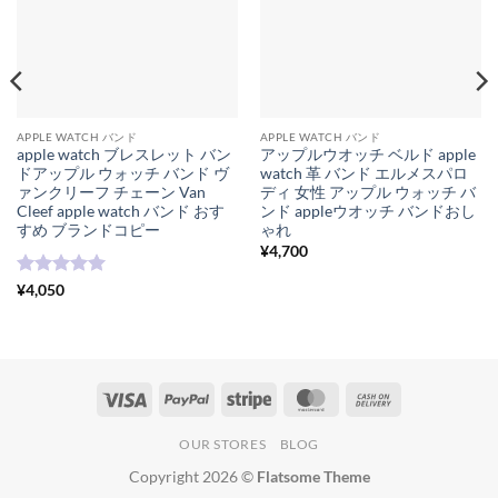
APPLE WATCH バンド
APPLE WATCH バンド
apple watch ブレスレット バン
アップルウオッチ ベルド apple
ドアップル ウォッチ バンド ヴ
watch 革 バンド エルメスパロ
ァンクリーフ チェーン Van
ディ 女性 アップル ウォッチ バ
Cleef apple watch バンド おす
ンド appleウオッチ バンドおし
すめ ブランドコピー
ゃれ
¥
4,700
5段階中
5
の
¥
4,050
評価
Visa
PayPal
Stripe
MasterCard
Cash
On
OUR STORES
BLOG
Delivery
Copyright 2026 ©
Flatsome Theme