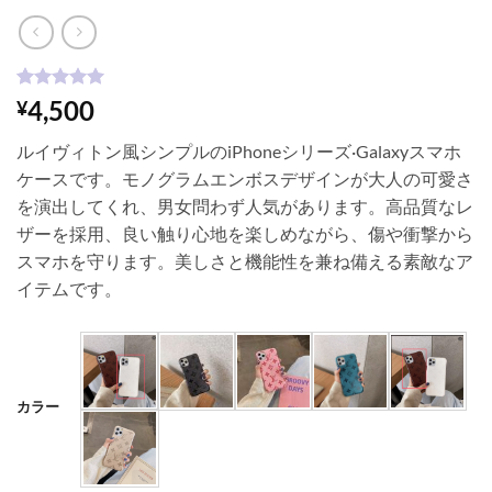
1
件の利用者
4,500
¥
評価に基づ
く5段階評
ルイヴィトン風シンプルのiPhoneシリーズ·Galaxyスマホ
価のうち、
5
点
ケースです。モノグラムエンボスデザインが大人の可愛さ
を演出してくれ、男女問わず人気があります。高品質なレ
ザーを採用、良い触り心地を楽しめながら、傷や衝撃から
スマホを守ります。美しさと機能性を兼ね備える素敵なア
イテムです。
カラー