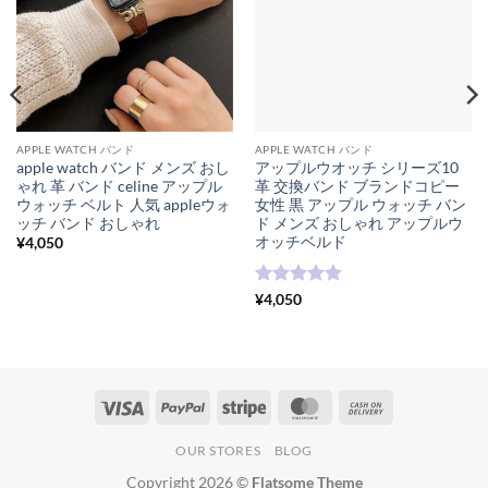
APPLE WATCH バンド
APPLE WATCH バンド
apple watch バンド メンズ おし
アップルウオッチ シリーズ10
ゃれ 革 バンド celine アップル
革 交換バンド ブランドコピー
ウォッチ ベルト 人気 appleウォ
女性 黒 アップル ウォッチ バン
ッチ バンド おしゃれ
ド メンズ おしゃれ アップルウ
オッチベルド
¥
4,050
5段階中
5
の
¥
4,050
評価
Visa
PayPal
Stripe
MasterCard
Cash
On
OUR STORES
BLOG
Delivery
Copyright 2026 ©
Flatsome Theme