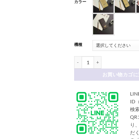
カラー
機種
コーチ iPhone17/17airケース
お買い物カゴに
LIN
ID
検
Q
り
だ