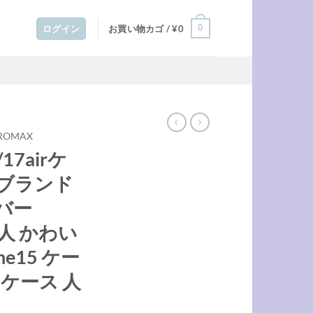
0
ログイン
お買い物カゴ /
¥
0
PROMAX
17airケ
イブランド
バー
 大人 かわい
ne15 ケー
 ケース 人