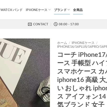
E WATCH バンド
IPHONEケース
ブランド
全商品
CONTACT
08:00 - 17:00
ホーム
/
IPHONEケース
/
IPHONE16/16PLUS/16PRO/16
コーチ iPhone17/
ース 手帳型 ハ
スマホケース カ
iphone16 高級
い おしゃれ ipho
ス アイフォン14
気ブランド 女子