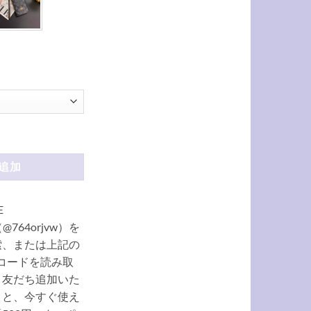
 手帳型 ハイブランド スマホケース カバー iphone16 高級 大人 かわいい お
追加
E
（@764orjvw）を
索、または上記の
Rコードを読み取
、友だち追加いた
くと、今すぐ使え