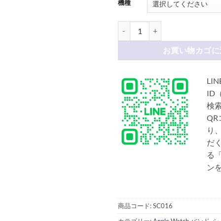
機種
apple watch series 1
お買い物カゴに
LIN
ID
検
Q
り
だ
る「
ン
商品コード:
SC016