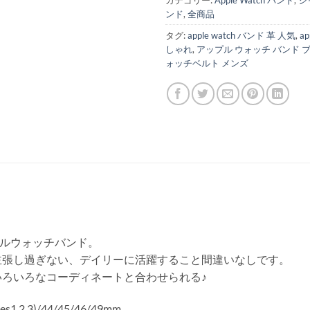
カテゴリー:
Apple Watch バンド
,
シャ
ンド
,
全商品
タグ:
apple watch バンド 革 人気
,
ap
しゃれ
,
アップル ウォッチ バンド 
ォッチベルト メンズ
プルウォッチバンド。
主張し過ぎない、デイリーに活躍すること間違いなしです。
いろいろなコーディネートと合わせられる♪
ies1.2.3)/44/45/46/49mm