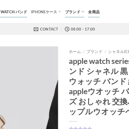
E WATCH バンド
IPHONEケース
ブランド
全商品
CONTACT
08:00 - 17:00
ホーム
/
ブランド
/
シャネル(CH
apple watch seri
ンド シャネル 黒
ウォッチ バンド
appleウオッチ 
ズ おしゃれ 交換
ップルウオッチ