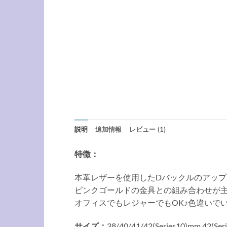
説明
追加情報
レビュー (1)
特徴：
本革レザーを使用したDバックルのアッ
ピンクゴールドの金具との組み合わせが
オフィスでもレジャーでもOK♪色違いで
サイズ：
38/40/41/42(Series10)mm,42(Ser