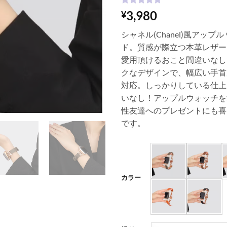
1
件の利用者
3,980
¥
評価に基づ
く5段階評
シャネル(Chanel)風アップル
価のうち、
5
点
ド。質感が際立つ本革レザー
愛用頂けるおこと間違いなし
クなデザインで、幅広い手首
対応。しっかりしている仕上
いなし！アップルウォッチを
性友達へのプレゼントにも喜
です。
カラー