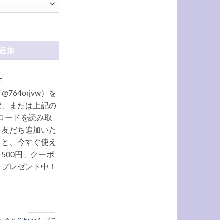
0 革 バンド シャネル 黒 アップル ウォッチ バンド 細め appleウオッチ バン
追加
E
（@764orjvw）を
索、または上記の
Rコードを読み取
、友だち追加いた
くと、今すぐ使え
500円」クーポ
をプレゼント中！