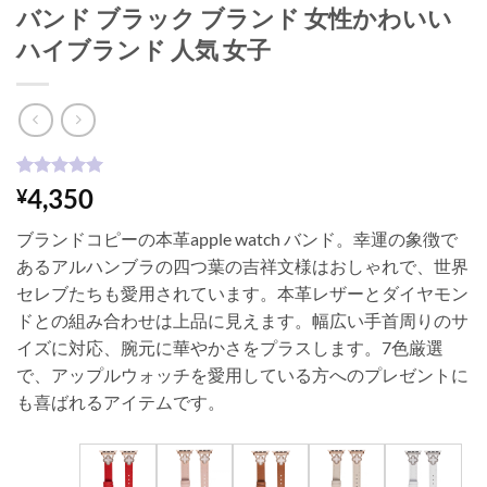
バンド ブラック ブランド 女性かわいい
ハイブランド 人気 女子
1
件の利用者
4,350
¥
評価に基づ
く5段階評
ブランドコピーの本革apple watch バンド。幸運の象徴で
価のうち、
5
点
あるアルハンブラの四つ葉の吉祥文様はおしゃれで、世界
セレブたちも愛用されています。本革レザーとダイヤモン
ドとの組み合わせは上品に見えます。幅広い手首周りのサ
イズに対応、腕元に華やかさをプラスします。7色厳選
で、アップルウォッチを愛用している方へのプレゼントに
も喜ばれるアイテムです。