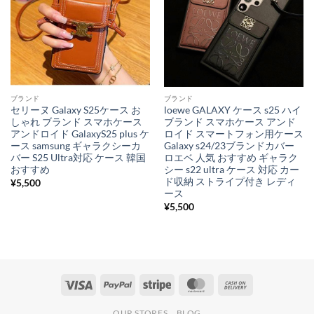
ブランド
ブランド
セリーヌ Galaxy S25ケース お
loewe GALAXY ケース s25 ハイ
しゃれ ブランド スマホケース
ブランド スマホケース アンド
アンドロイド GalaxyS25 plus ケ
ロイド スマートフォン用ケース
ース samsung ギャラクシーカ
Galaxy s24/23ブランドカバー
バー S25 Ultra対応 ケース 韓国
ロエベ 人気 おすすめ ギャラク
おすすめ
シー s22 ultra ケース 対応 カー
ド収納 ストライプ付き レディ
¥
5,500
ース
¥
5,500
Visa
PayPal
Stripe
MasterCard
Cash
On
OUR STORES
BLOG