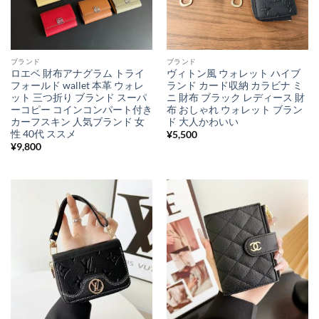
ブランド
ブランド
ロエベ 財布アナグラム トライ
ヴィトン風 ウォレット ハイブ
フォールド wallet 本革 ウォレ
ランド カード収納 カラビナ ミ
ット 三つ折り ブランド スーパ
ニ 財布 ブラック レディース 財
ーコピー コインコンパート付き
布 おしゃれ ウォレット ブラン
カーフスキン 人気ブランド 女
ド 大人かわいい
性 40代 ススメ
¥
5,500
¥
9,800