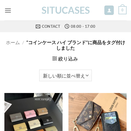
Skip
SITUCASES
0
to
content
CONTACT
08:00 - 17:00
ホーム
/
“コインケース ハイ ブランド”に商品をタグ付け
しました
絞り込み