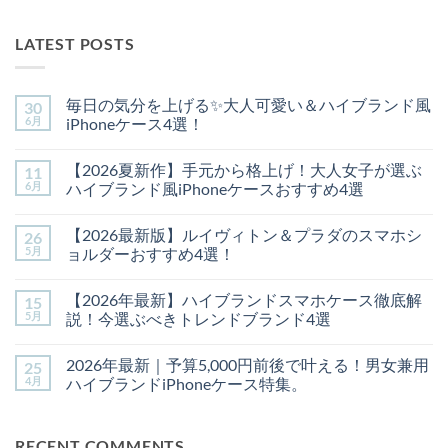
LATEST POSTS
毎日の気分を上げる✨大人可愛い＆ハイブランド風
30
6月
iPhoneケース4選！
毎
コ
日
メ
【2026夏新作】手元から格上げ！大人女子が選ぶ
11
の
ン
気
ト
6月
ハイブランド風iPhoneケースおすすめ4選
分
は
を
【2026
ま
コ
上
夏
だ
メ
【2026最新版】ルイヴィトン＆プラダのスマホシ
26
げ
新
あ
ン
る
作】
り
ト
5月
ョルダーおすすめ4選！
✨
手
ま
は
大
元
【2026
せ
ま
コ
人
か
最
ん
だ
メ
【2026年最新】ハイブランドスマホケース徹底解
15
可
ら
新
あ
ン
愛
格
版】
り
ト
5月
説！今選ぶべきトレンドブランド4選
い
上
ル
ま
は
＆
げ！
イ
【2026
せ
ま
コ
ハ
大
ヴ
年
ん
だ
メ
2026年最新｜予算5,000円前後で叶える！男女兼用
25
イ
人
ィ
最
あ
ン
ブ
女
ト
新】
り
ト
4月
ハイブランドiPhoneケース特集。
ラ
子
ン
ハ
ま
は
ン
が
＆
イ
2026
せ
ま
コ
ド
選
プ
ブ
年
ん
だ
メ
風
ぶ
ラ
ラ
最
あ
ン
RECENT COMMENTS
iPhone
ハ
ダ
ン
新
り
ト