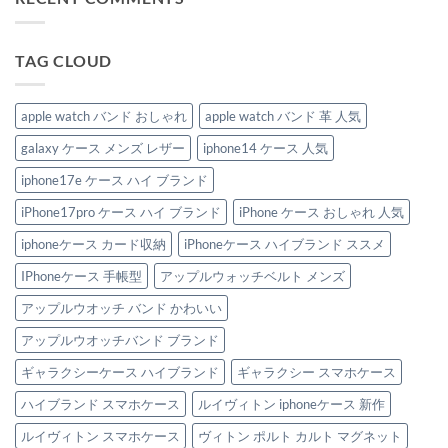
ケ
イ
の
ド
｜
ま
は
ー
ブ
ス
ス
予
せ
ま
ス
ラ
マ
マ
算
ん
だ
4
ン
ホ
ホ
5,000
あ
TAG CLOUD
選！
ド
シ
ケ
円
り
へ
風
ョ
ー
前
ま
の
iPhone
ル
ス
後
せ
ケ
ダ
徹
で
ん
ー
ー
底
叶
apple watch バンド おしゃれ
apple watch バンド 革 人気
ス
お
解
え
お
す
説！
る！
galaxy ケース メンズ レザー
iphone14 ケース 人気
す
す
今
男
す
め
選
女
め
4
ぶ
兼
iphone17e ケース ハイ ブランド
4
選！
べ
用
選
へ
き
ハ
iPhone17pro ケース ハイ ブランド
iPhone ケース おしゃれ 人気
へ
の
ト
イ
の
レ
ブ
ン
ラ
iphoneケース カード収納
iPhoneケース ハイブランド ススメ
ド
ン
ブ
ド
IPhoneケース 手帳型
アップルウォッチベルト メンズ
ラ
iPhone
ン
ケ
ド
ー
アップルウオッチ バンド かわいい
4
ス
選
特
アップルウオッチバンド ブランド
へ
集。
の
へ
ギャラクシーケース ハイブランド
ギャラクシー スマホケース
の
ハイブランド スマホケース
ルイヴィトン iphoneケース 新作
ルイヴィトン スマホケース
ヴィトン ポルト カルト マグネット