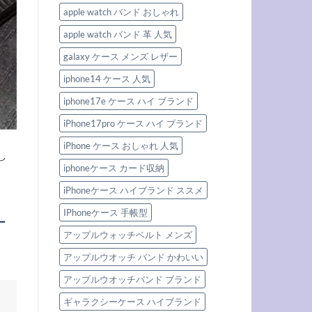
ん
選
へ
叶
apple watch バンド おしゃれ
ぶ
の
え
べ
る！
き
apple watch バンド 革 人気
男
ト
女
レ
兼
galaxy ケース メンズ レザー
ン
用
ド
ハ
ブ
iphone14 ケース 人気
イ
ラ
ブ
ン
ラ
iphone17e ケース ハイ ブランド
ド
ン
4
ド
iPhone17pro ケース ハイ ブランド
選
iPhone
へ
ケ
の
ー
iPhone ケース おしゃれ 人気
し
ス
特
iphoneケース カード収納
集。
へ
iPhoneケース ハイブランド ススメ
の
IPhoneケース 手帳型
ー
アップルウォッチベルト メンズ
アップルウオッチ バンド かわいい
アップルウオッチバンド ブランド
ギャラクシーケース ハイブランド