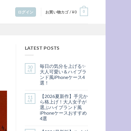
0
ログイン
お買い物カゴ /
¥
0
LATEST POSTS
毎日の気分を上げる✨
30
6月
大人可愛い＆ハイブラ
ンド風iPhoneケース4
選！
毎
コ
日
メ
【2026夏新作】手元か
11
の
ン
気
ト
6月
ら格上げ！大人女子が
分
は
選ぶハイブランド風
を
ま
上
だ
iPhoneケースおすすめ
げ
あ
4選
る
り
✨
ま
【2026
コ
大
せ
夏
メ
人
ん