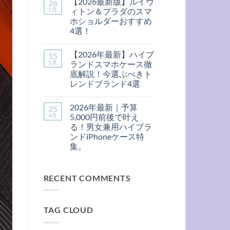
【2026最新版】ルイヴ
26
新
ン
可
作】
ト
5月
ィトン＆プラダのスマ
愛
手
は
い
ホショルダーおすすめ
元
ま
＆
か
だ
4選！
ハ
ら
あ
イ
【2026
格
コ
り
ブ
最
上
メ
ま
ラ
【2026年最新】ハイブ
15
新
げ！
ン
せ
ン
版】
大
ト
ん
5月
ランドスマホケース徹
ド
ル
人
は
風
底解説！今選ぶべきト
イ
女
ま
iPhone
ヴ
子
だ
レンドブランド4選
ケ
ィ
が
あ
ー
【2026
ト
コ
選
り
ス
年
ン
メ
ぶ
ま
4
2026年最新｜予算
25
最
＆
ン
ハ
せ
選！
新】
プ
ト
イ
ん
4月
5,000円前後で叶え
へ
ハ
ラ
は
ブ
る！男女兼用ハイブラ
の
イ
ダ
ま
ラ
ブ
の
だ
ン
ンドiPhoneケース特
ラ
ス
あ
ド
集。
ン
マ
り
風
ド
ホ
ま
iPhone
2026
コ
ス
シ
せ
ケ
年
メ
マ
ョ
ん
ー
最
ン
ホ
ル
ス
RECENT COMMENTS
新
ト
ケ
ダ
お
｜
は
ー
ー
す
予
ま
ス
お
す
算
だ
徹
す
め
5,000
あ
底
す
4
TAG CLOUD
円
り
解
め
選
前
ま
説！
4
へ
後
せ
今
選！
の
で