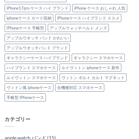
4
選！
べ
用
選
へ
き
ハ
iPhone17pro ケース ハイ ブランド
iPhone ケース おしゃれ 人気
へ
の
ト
イ
の
レ
ブ
ン
ラ
iphoneケース カード収納
iPhoneケース ハイブランド ススメ
ド
ン
ブ
ド
IPhoneケース 手帳型
アップルウォッチベルト メンズ
ラ
iPhone
ン
ケ
ド
ー
アップルウオッチ バンド かわいい
4
ス
選
特
アップルウオッチバンド ブランド
へ
集。
の
へ
ギャラクシーケース ハイブランド
ギャラクシー スマホケース
の
ハイブランド スマホケース
ルイヴィトン iphoneケース 新作
ルイヴィトン スマホケース
ヴィトン ポルト カルト マグネット
ヴィトン風 iphoneケース
全機種対応 スマホケース
手帳型 IPhoneケース
カテゴリー
apple watch バンド
(15)