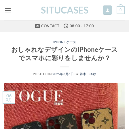
Skip
SITUCASES
0
to
content
CONTACT
08:00 - 17:00
IPHONE ケース
おしゃれなデザインのIPhoneケース
でスマホに彩りをしませんか？
POSTED ON
2025年3月6日
BY
鈴木 ゆゆ
06
3月