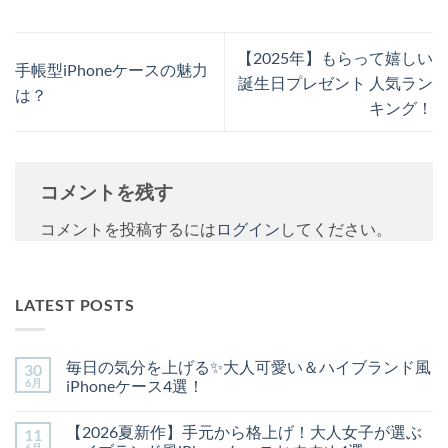
【2025年】もらって嬉しい
手帳型iPhoneケースの魅力
誕生日プレゼント 人気ラン
は？
キング！
コメントを残す
コメントを投稿するには
ログイン
してください。
LATEST POSTS
毎日の気分を上げる✨大人可愛い＆ハイブランド風
30
6月
iPhoneケース4選！
毎
コ
日
メ
【2026夏新作】手元から格上げ！大人女子が選ぶ
11
の
ン
気
ト
6月