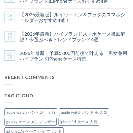
ハイブランド風iPhoneケースおすすめ4選
分
は
を
【2026
ま
コ
上
夏
だ
メ
【2026最新版】ルイヴィトン＆プラダのスマホシ
26
げ
新
あ
ン
る
作】
り
ト
5月
ョルダーおすすめ4選！
✨
手
ま
は
大
元
【2026
せ
ま
コ
人
か
最
ん
だ
メ
【2026年最新】ハイブランドスマホケース徹底解
15
可
ら
新
あ
ン
愛
格
版】
り
ト
5月
説！今選ぶべきトレンドブランド4選
い
上
ル
ま
は
＆
げ！
イ
【2026
せ
ま
コ
ハ
大
ヴ
年
ん
だ
メ
2026年最新｜予算5,000円前後で叶える！男女兼用
25
イ
人
ィ
最
あ
ン
ブ
女
ト
新】
り
ト
4月
ハイブランドiPhoneケース特集。
ラ
子
ン
ハ
ま
は
ン
が
＆
イ
2026
せ
ま
コ
ド
選
プ
ブ
年
ん
だ
メ
風
ぶ
ラ
ラ
最
あ
ン
RECENT COMMENTS
iPhone
ハ
ダ
ン
新
り
ト
ケ
イ
の
ド
｜
ま
は
ー
ブ
ス
ス
予
せ
ま
ス
ラ
マ
マ
算
ん
だ
4
ン
ホ
ホ
5,000
あ
TAG CLOUD
選！
ド
シ
ケ
円
り
へ
風
ョ
ー
前
ま
の
iPhone
ル
ス
後
せ
ケ
ダ
徹
で
ん
ー
ー
底
叶
apple watch バンド おしゃれ
apple watch バンド 革 人気
ス
お
解
え
お
す
説！
る！
galaxy ケース メンズ レザー
iphone14 ケース 人気
す
す
今
男
す
め
選
女
め
4
ぶ
兼
iphone17e ケース ハイ ブランド