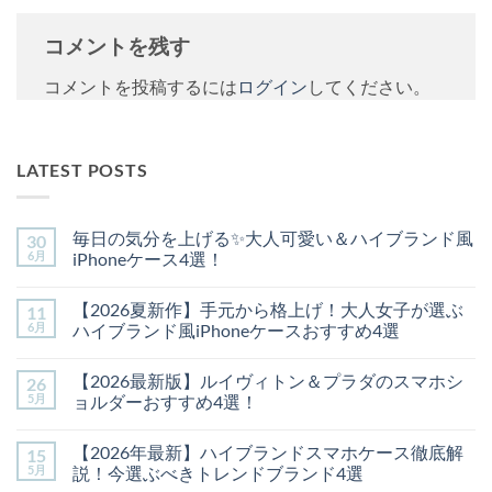
コメントを残す
コメントを投稿するには
ログイン
してください。
LATEST POSTS
毎日の気分を上げる✨大人可愛い＆ハイブランド風
30
6月
iPhoneケース4選！
毎
コ
日
メ
【2026夏新作】手元から格上げ！大人女子が選ぶ
11
の
ン
気
ト
6月
ハイブランド風iPhoneケースおすすめ4選
分
は
を
【2026
ま
コ
上
夏
だ
メ
【2026最新版】ルイヴィトン＆プラダのスマホシ
26
げ
新
あ
ン
る
作】
り
ト
5月
ョルダーおすすめ4選！
✨
手
ま
は
大
元
【2026
せ
ま
コ
人
か
最
ん
だ
メ
【2026年最新】ハイブランドスマホケース徹底解
15
可
ら
新
あ
ン
愛
格
版】
り
ト
5月
説！今選ぶべきトレンドブランド4選
い
上
ル
ま
は