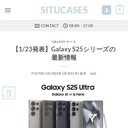
Skip
SITUCASES
0
to
content
CONTACT
08:00 - 17:00
GALAXY ケース
【1/23発表】Galaxy S25シリーズの
最新情報
POSTED ON
2025年1月10日
BY
鈴木 ゆゆ
10
1月