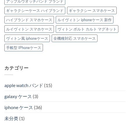
アップルウオッチバンド ブランド
へ
集。
の
へ
ギャラクシーケース ハイブランド
ギャラクシー スマホケース
の
ハイブランド スマホケース
ルイヴィトン iphoneケース 新作
ルイヴィトン スマホケース
ヴィトン ポルト カルト マグネット
ヴィトン風 iphoneケース
全機種対応 スマホケース
手帳型 IPhoneケース
カテゴリー
apple watch バンド
(15)
galaxy ケース
(3)
iphone ケース
(36)
未分类
(1)