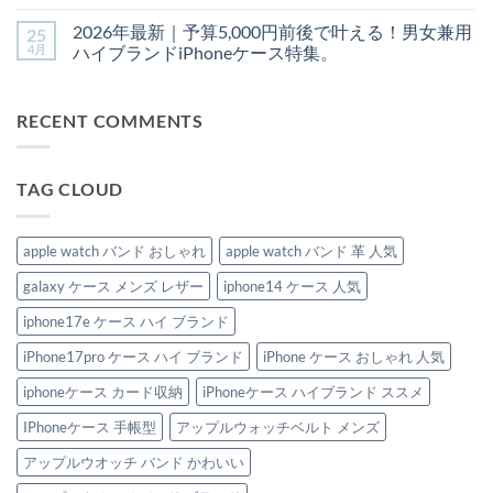
＆
げ！
イ
【2026
せ
ま
コ
ハ
大
ヴ
年
ん
だ
メ
2026年最新｜予算5,000円前後で叶える！男女兼用
25
イ
人
ィ
最
あ
ン
ブ
女
ト
新】
り
ト
4月
ハイブランドiPhoneケース特集。
ラ
子
ン
ハ
ま
は
ン
が
＆
イ
2026
せ
ま
コ
ド
選
プ
ブ
年
ん
だ
メ
風
ぶ
ラ
ラ
最
あ
ン
RECENT COMMENTS
iPhone
ハ
ダ
ン
新
り
ト
ケ
イ
の
ド
｜
ま
は
ー
ブ
ス
ス
予
せ
ま
ス
ラ
マ
マ
算
ん
だ
4
ン
ホ
ホ
5,000
あ
TAG CLOUD
選！
ド
シ
ケ
円
り
へ
風
ョ
ー
前
ま
の
iPhone
ル
ス
後
せ
ケ
ダ
徹
で
ん
ー
ー
底
叶
apple watch バンド おしゃれ
apple watch バンド 革 人気
ス
お
解
え
お
す
説！
る！
galaxy ケース メンズ レザー
iphone14 ケース 人気
す
す
今
男
す
め
選
女
め
4
ぶ
兼
iphone17e ケース ハイ ブランド
4
選！
べ
用
選
へ
き
ハ
iPhone17pro ケース ハイ ブランド
iPhone ケース おしゃれ 人気
へ
の
ト
イ
の
レ
ブ
ン
ラ
iphoneケース カード収納
iPhoneケース ハイブランド ススメ
ド
ン
ブ
ド
IPhoneケース 手帳型
アップルウォッチベルト メンズ
ラ
iPhone
ン
ケ
ド
ー
アップルウオッチ バンド かわいい
4
ス
選
特