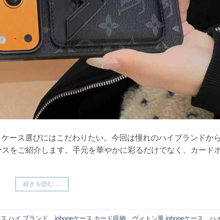
、ケース選びにはこだわりたい。今回は憧れのハイブランドか
eケースをご紹介します。手元を華やかに彩るだけでなく、カード
続きを読む
→
 ケース ハイ ブランド
、
iphoneケース カード収納
、
ヴィトン風 iphoneケース
、
ハ