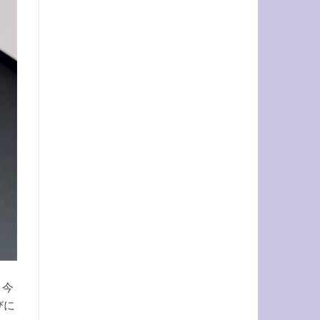
。今
びに