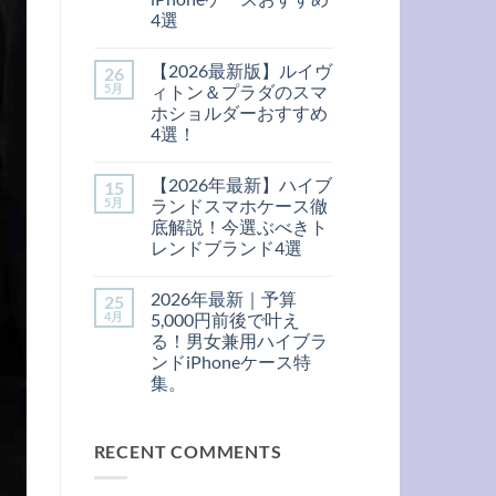
げ
あ
4選
る
り
✨
ま
【2026
コ
大
せ
夏
メ
人
ん
【2026最新版】ルイヴ
26
新
ン
可
作】
ト
5月
ィトン＆プラダのスマ
愛
手
は
い
ホショルダーおすすめ
元
ま
＆
か
だ
4選！
ハ
ら
あ
イ
【2026
格
コ
り
ブ
最
上
メ
ま
ラ
【2026年最新】ハイブ
15
新
げ！
ン
せ
ン
版】
大
ト
ん
5月
ランドスマホケース徹
ド
ル
人
は
風
底解説！今選ぶべきト
イ
女
ま
iPhone
ヴ
子
だ
レンドブランド4選
ケ
ィ
が
あ
ー
【2026
ト
コ
選
り
ス
年
ン
メ
ぶ
ま
4
2026年最新｜予算
25
最
＆
ン
ハ
せ
選！
新】
プ
ト
イ
ん
4月
5,000円前後で叶え
へ
ハ
ラ
は
ブ
る！男女兼用ハイブラ
の
イ
ダ
ま
ラ
ブ
の
だ
ン
ンドiPhoneケース特
ラ
ス
あ
ド
集。
ン
マ
り
風
ド
ホ
ま
iPhone
2026
コ
ス
シ
せ
ケ
年
メ
マ
ョ
ん
ー
最
ン
ホ
ル
ス
RECENT COMMENTS
新
ト
ケ
ダ
お
｜
は
ー
ー
す
予
ま
ス
お
す
算
だ