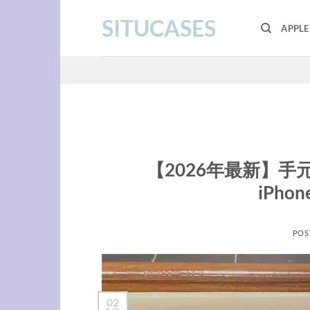
Skip
SITUCASES
to
APPL
content
【2026年最新】
iPh
POS
02