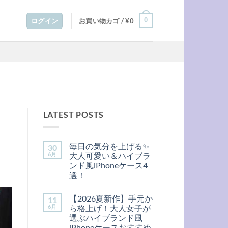
0
ログイン
お買い物カゴ /
¥
0
LATEST POSTS
毎日の気分を上げる✨
30
6月
大人可愛い＆ハイブラ
ンド風iPhoneケース4
選！
毎
コ
日
メ
【2026夏新作】手元か
11
の
ン
気
ト
6月
ら格上げ！大人女子が
分
は
選ぶハイブランド風
を
ま
上
だ
iPhoneケースおすすめ