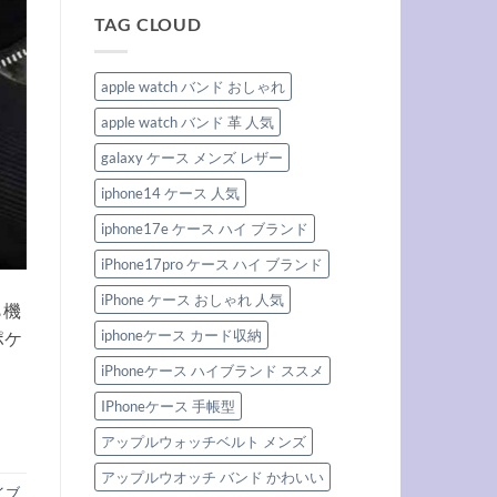
徹
す
め
5,000
あ
底
す
4
TAG CLOUD
円
り
解
め
選
前
ま
説！
4
へ
後
せ
今
選！
の
で
ん
選
へ
叶
apple watch バンド おしゃれ
ぶ
の
え
べ
る！
き
apple watch バンド 革 人気
男
ト
女
レ
兼
galaxy ケース メンズ レザー
ン
用
ド
ハ
ブ
iphone14 ケース 人気
イ
ラ
ブ
ン
ラ
iphone17e ケース ハイ ブランド
ド
ン
4
ド
iPhone17pro ケース ハイ ブランド
選
iPhone
へ
ケ
の
ー
iPhone ケース おしゃれ 人気
ら機
ス
特
iphoneケース カード収納
ポケ
集。
へ
iPhoneケース ハイブランド ススメ
の
IPhoneケース 手帳型
アップルウォッチベルト メンズ
アップルウオッチ バンド かわいい
イブ