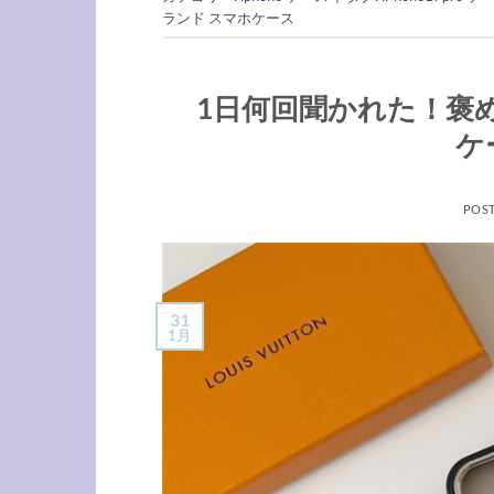
ランド スマホケース
1日何回聞かれた！褒め
ケ
POS
31
1月